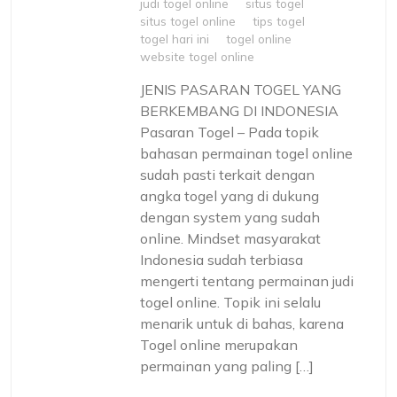
judi togel online
situs togel
situs togel online
tips togel
togel hari ini
togel online
website togel online
JENIS PASARAN TOGEL YANG
BERKEMBANG DI INDONESIA
Pasaran Togel – Pada topik
bahasan permainan togel online
sudah pasti terkait dengan
angka togel yang di dukung
dengan system yang sudah
online. Mindset masyarakat
Indonesia sudah terbiasa
mengerti tentang permainan judi
togel online. Topik ini selalu
menarik untuk di bahas, karena
Togel online merupakan
permainan yang paling […]