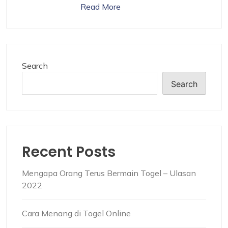
Read More
Search
Search
Recent Posts
Mengapa Orang Terus Bermain Togel – Ulasan
2022
Cara Menang di Togel Online