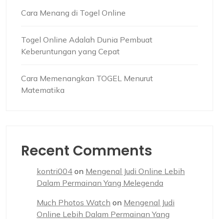
Cara Menang di Togel Online
Togel Online Adalah Dunia Pembuat
Keberuntungan yang Cepat
Cara Memenangkan TOGEL Menurut
Matematika
Recent Comments
kontri004
on
Mengenal Judi Online Lebih
Dalam Permainan Yang Melegenda
Much Photos Watch
on
Mengenal Judi
Online Lebih Dalam Permainan Yang