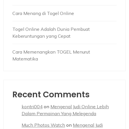
Cara Menang di Togel Online
Togel Online Adalah Dunia Pembuat
Keberuntungan yang Cepat
Cara Memenangkan TOGEL Menurut
Matematika
Recent Comments
kontri004
on
Mengenal Judi Online Lebih
Dalam Permainan Yang Melegenda
Much Photos Watch
on
Mengenal Judi