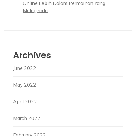
Online Lebih Dalam Permainan Yang
Melegenda
Archives
June 2022
May 2022
April 2022
March 2022
February 2022