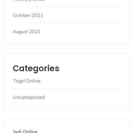
October 2021
August 2021
Categories
Togel Online
Uncategorized
Judi Online