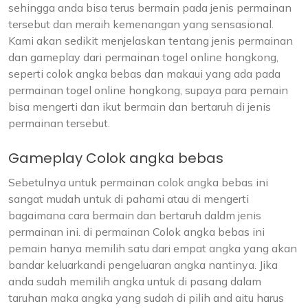
sehingga anda bisa terus bermain pada jenis permainan
tersebut dan meraih kemenangan yang sensasional.
Kami akan sedikit menjelaskan tentang jenis permainan
dan gameplay dari permainan togel online hongkong,
seperti colok angka bebas dan makaui yang ada pada
permainan togel online hongkong, supaya para pemain
bisa mengerti dan ikut bermain dan bertaruh di jenis
permainan tersebut.
Gameplay Colok angka bebas
Sebetulnya untuk permainan colok angka bebas ini
sangat mudah untuk di pahami atau di mengerti
bagaimana cara bermain dan bertaruh daldm jenis
permainan ini. di permainan Colok angka bebas ini
pemain hanya memilih satu dari empat angka yang akan
bandar keluarkandi pengeluaran angka nantinya. Jika
anda sudah memilih angka untuk di pasang dalam
taruhan maka angka yang sudah di pilih and aitu harus