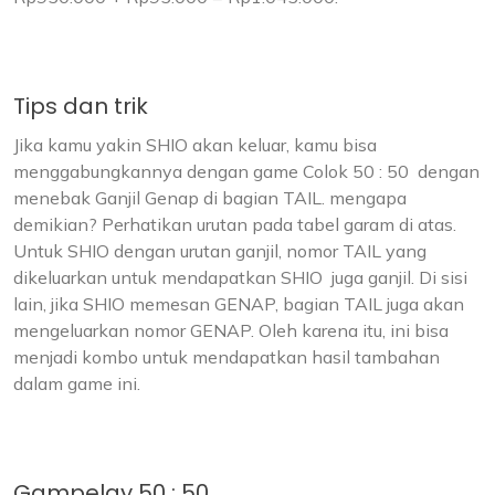
Tips dan trik
Jika kamu yakin SHIO akan keluar, kamu bisa
menggabungkannya dengan game Colok 50 : 50 dengan
menebak Ganjil Genap di bagian TAIL. mengapa
demikian? Perhatikan urutan pada tabel garam di atas.
Untuk SHIO dengan urutan ganjil, nomor TAIL yang
dikeluarkan untuk mendapatkan SHIO juga ganjil. Di sisi
lain, jika SHIO memesan GENAP, bagian TAIL juga akan
mengeluarkan nomor GENAP. Oleh karena itu, ini bisa
menjadi kombo untuk mendapatkan hasil tambahan
dalam game ini.
Gampelay 50 : 50