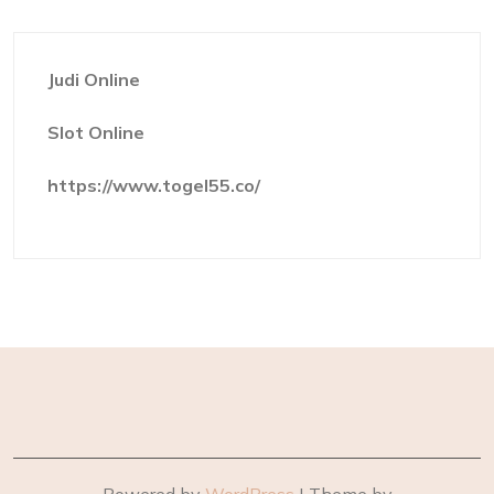
Judi Online
Slot Online
https://www.togel55.co/